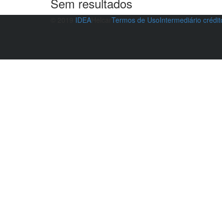
Sem resultados
© 2019
IDEA
Helcar
Termos de Uso
Intermediário crédi