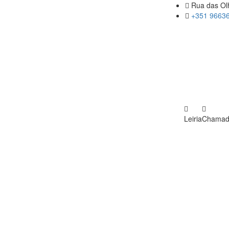
Rua das Olh
+351 96636
Leiria
Chamada 