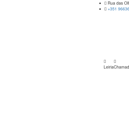
Rua das Olh
+351 96636
Leiria
Chamada 