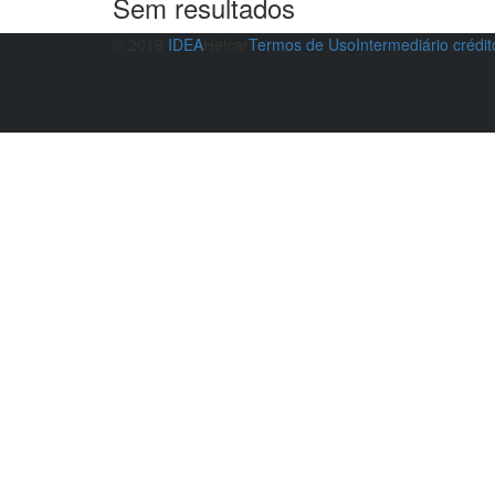
Sem resultados
© 2019
IDEA
Helcar
Termos de Uso
Intermediário crédi