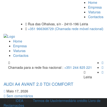
Home
Empresa
Viaturas
Contactos
Rua das Olhalvas, s/n - 2410-196 Leiria
+351 966368729 (Chamada rede móvel nacional)
Home
Empresa
Viaturas
Contactos
Chamada para a rede fixa nacional :
+351 244 825 221
Leiria
AUDI A4 AVANT 2.0 TDI COMFORT
Maio 17, 2026
Sem comentários
© 2019
IDEA
Helcar
Termos de Uso
Intermediário crédito
Livro de
Reclamações