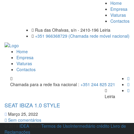
Home
Empresa
Viaturas
Contactos
Rua das Olhalvas, s/n - 2410-196 Leiria
+351 966368729 (Chamada rede móvel nacional)
Home
Empresa
Viaturas
Contactos
Chamada para a rede fixa nacional :
+351 244 825 221
Leiria
SEAT IBIZA 1.0 STYLE
Março 25, 2022
Sem comentários
© 2019
IDEA
Helcar
Termos de Uso
Intermediário crédito
Livro de
Reclamações