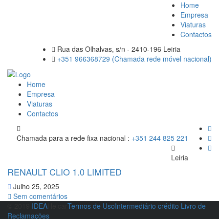
Home
Empresa
Viaturas
Contactos
Rua das Olhalvas, s/n - 2410-196 Leiria
+351 966368729 (Chamada rede móvel nacional)
Home
Empresa
Viaturas
Contactos
Chamada para a rede fixa nacional :
+351 244 825 221
Leiria
RENAULT CLIO 1.0 LIMITED
Julho 25, 2025
Sem comentários
© 2019
IDEA
Helcar
Termos de Uso
Intermediário crédito
Livro de
Reclamações