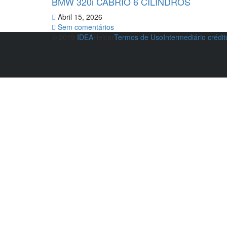
BMW 320i CABRIO 6 CILINDROS
Abril 15, 2026
Sem comentários
© 2019
IDEA
Helcar
Termos de Uso
Intermediário crédi