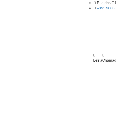
Rua das Olh
+351 96636
Leiria
Chamada 