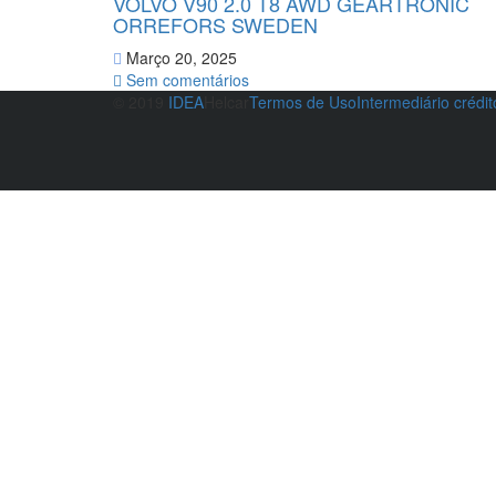
VOLVO V90 2.0 T8 AWD GEARTRONIC
ORREFORS SWEDEN
Março 20, 2025
Sem comentários
© 2019
IDEA
Helcar
Termos de Uso
Intermediário crédi