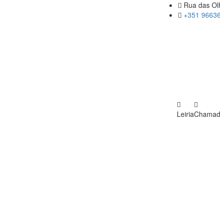
Rua das Olh
+351 96636
Leiria
Chamada 