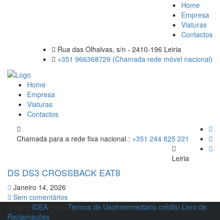
Home
Empresa
Viaturas
Contactos
Rua das Olhalvas, s/n - 2410-196 Leiria
+351 966368729 (Chamada rede móvel nacional)
Home
Empresa
Viaturas
Contactos
Chamada para a rede fixa nacional :
+351 244 825 221
Leiria
DS DS3 CROSSBACK EAT8
Janeiro 14, 2026
Sem comentários
© 2019
IDEA
Helcar
Termos de Uso
Intermediário crédito
Livro de
Reclamações