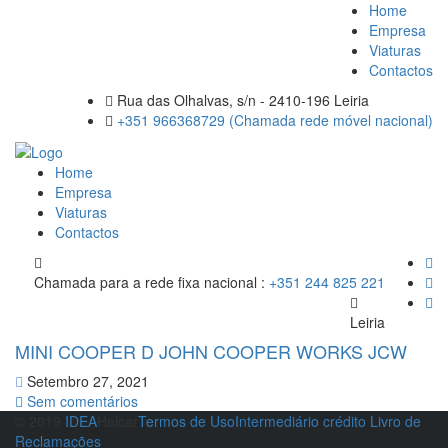
Home
Empresa
Viaturas
Contactos
Rua das Olhalvas, s/n - 2410-196 Leiria
+351 966368729 (Chamada rede móvel nacional)
Home
Empresa
Viaturas
Contactos
Chamada para a rede fixa nacional :
+351 244 825 221
Leiria
MINI COOPER D JOHN COOPER WORKS JCW
Setembro 27, 2021
Sem comentários
© 2019
IDEA
Helcar
Termos de Uso
Intermediário crédito
Livro de
Reclamações