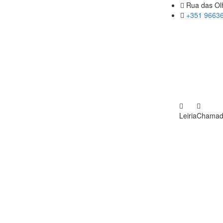
Rua das Olh
+351 96636
Leiria
Chamada 