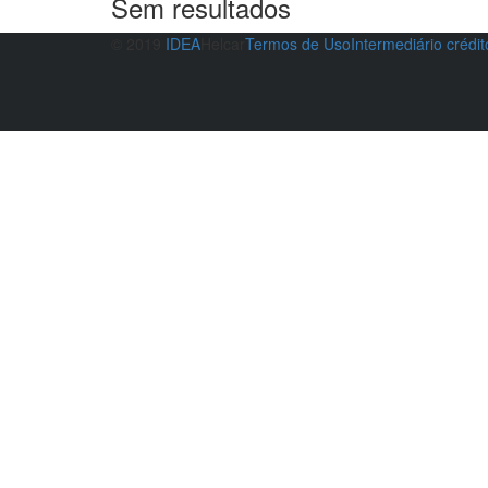
Sem resultados
© 2019
IDEA
Helcar
Termos de Uso
Intermediário crédi