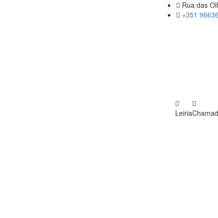
Rua das Olh
+351 96636
Leiria
Chamada 