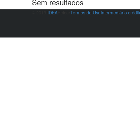
Sem resultados
© 2019
IDEA
Helcar
Termos de Uso
Intermediário crédi