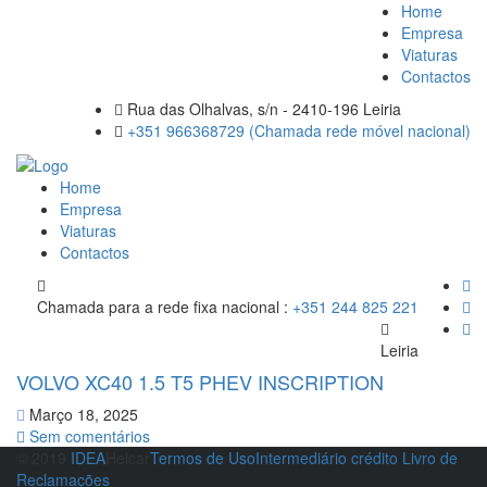
Home
Empresa
Viaturas
Contactos
Rua das Olhalvas, s/n - 2410-196 Leiria
+351 966368729 (Chamada rede móvel nacional)
Home
Empresa
Viaturas
Contactos
Chamada para a rede fixa nacional :
+351 244 825 221
Leiria
VOLVO XC40 1.5 T5 PHEV INSCRIPTION
Março 18, 2025
Sem comentários
© 2019
IDEA
Helcar
Termos de Uso
Intermediário crédito
Livro de
Reclamações