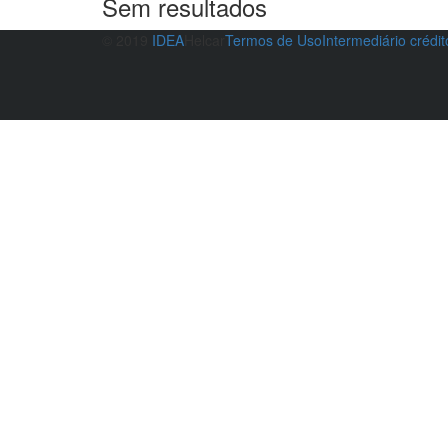
Sem resultados
© 2019
IDEA
Helcar
Termos de Uso
Intermediário crédi