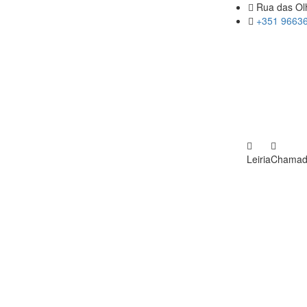
Rua das Olh
+351 96636
Leiria
Chamada 