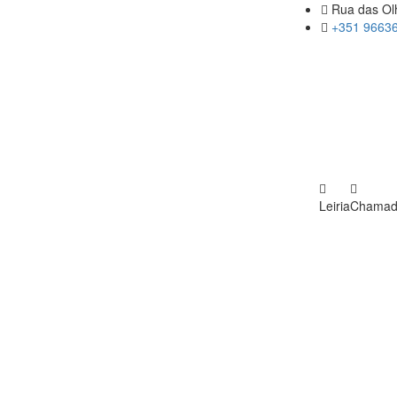
Rua das Olh
+351 96636
Leiria
Chamada 