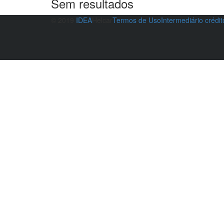
Sem resultados
© 2019
IDEA
Helcar
Termos de Uso
Intermediário crédi