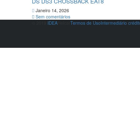
DS DS3 CROSSBACK EAT8
Janeiro 14, 2026
Sem comentários
© 2019
IDEA
Helcar
Termos de Uso
Intermediário crédi