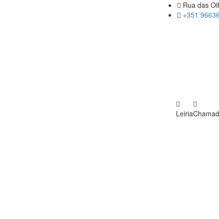
Rua das Olh
+351 96636
Leiria
Chamada 